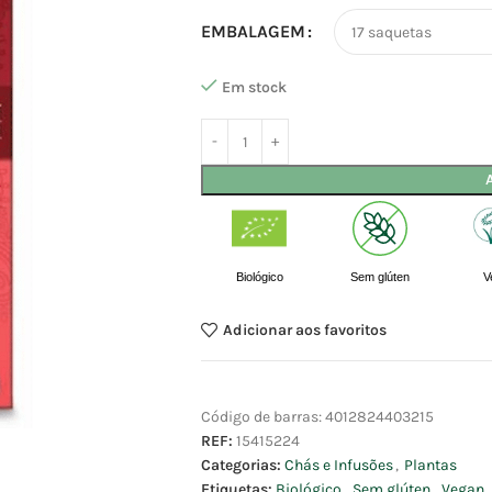
EMBALAGEM
Em stock
Biológico
Sem glúten
V
Adicionar aos favoritos
Código de barras:
4012824403215
REF:
15415224
Categorias:
Chás e Infusões
,
Plantas
Etiquetas:
Biológico
,
Sem glúten
,
Vegan