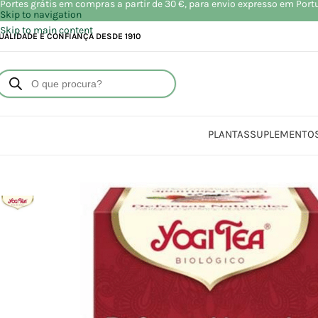
Portes grátis em compras a partir de 30 €, para envio expresso em Port
Skip to navigation
Skip to main content
UALIDADE E CONFIANÇA DESDE 1910
PLANTAS
SUPLEMENTO