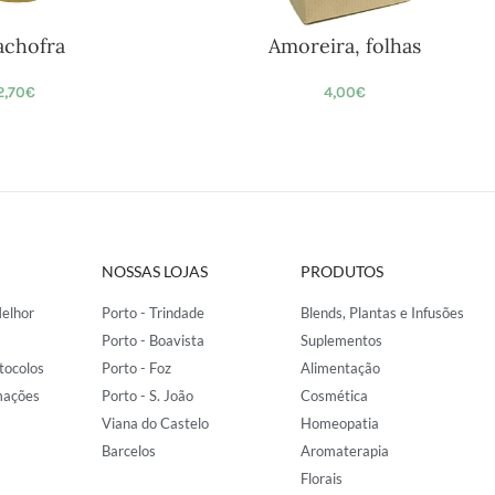
achofra
Amoreira, folhas
2,70
€
4,00
€
NOSSAS LOJAS
PRODUTOS
elhor
Porto - Trindade
Blends, Plantas e Infusões
Porto - Boavista
Suplementos
tocolos
Porto - Foz
Alimentação
mações
Porto - S. João
Cosmética
Viana do Castelo
Homeopatia
Barcelos
Aromaterapia
Florais