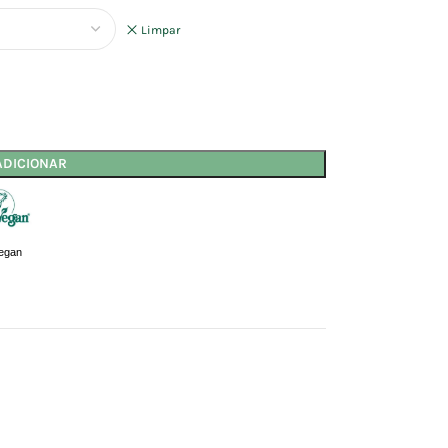
Limpar
ADICIONAR
egan