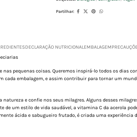
Partilhar:
GREDIENTES
DECLARAÇÃO NUTRICIONAL
EMBALAGEM
PRECAUÇÕ
peciarias
 nas pequenas coisas. Queremos inspirá-lo todos os dias co
 em cada embalagem, e assim contribuir para tornar um mundo
 natureza e confie nos seus milagres. Alguns desses milagre
te de um estilo de vida saudável, a vitamina C da acerola pod
te ácida e sabugueiro frutado, é criada uma experiência de 