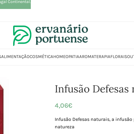
ugal Continental.
S
ALIMENTAÇÃO
COSMÉTICA
HOMEOPATIA
AROMATERAPIA
FLORAIS
OU
Início
Loja
Plantas
Chás e Infusões
Infusão Defesas naturais
Infusão Defesas 
4,06
€
Infusão Defesas naturais, a infusão
natureza