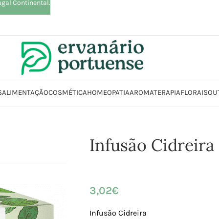
ugal Continental.
S
ALIMENTAÇÃO
COSMÉTICA
HOMEOPATIA
AROMATERAPIA
FLORAIS
OU
Início
Loja
Plantas
Chás e Infusões
Infusão Cidreira
Infusão Cidreira
3,02
€
Infusão Cidreira