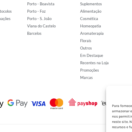
Porto - Boavista
Suplementos
tocolos
Porto - Foz
Alimentação
mações
Porto - S. João
Cosmética
Viana do Castelo
Homeopatia
Barcelos
Aromaterapia
Florais
Outros
Em Destaque
Recentes na Loja
Promoções
Marcas
Para fornec
armazenar e
nos permiti
neste site. 
recursos e f