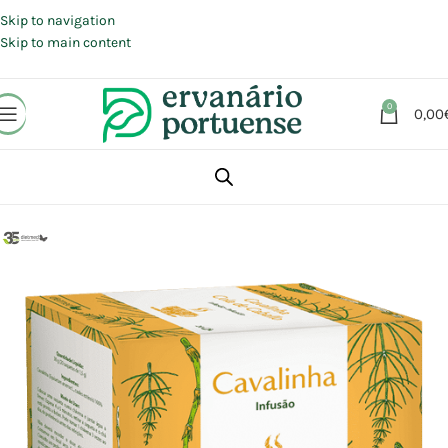
Portes grátis em compras a partir de 30 €, para envio expresso em
Portugal Continental.
Skip to navigation
Skip to main content
0
0,00
Início
Loja
Plantas
Chás e Infusões