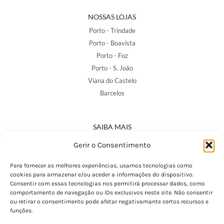
NOSSAS LOJAS
Porto - Trindade
Porto - Boavista
Porto - Foz
Porto - S. João
Viana do Castelo
Barcelos
SAIBA MAIS
Política de Privacidade
Gerir o Consentimento
Declaração de Acessibilidade
Termos e Condições
Para fornecer as melhores experiências, usamos tecnologias como
cookies para armazenar e/ou aceder a informações do dispositivo.
Perguntas Frequentes
Consentir com essas tecnologias nos permitirá processar dados, como
Custos de Envio
comportamento de navegação ou IDs exclusivos neste site. Não consentir
ou retirar o consentimento pode afetar negativamante certos recursos e
Encomendas Internacionais
funções.
Seguir Encomenda