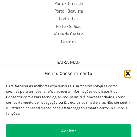
Porto - Trindade
Porto - Boavista
Porto - Foz
Porto - S. João
Viana do Castelo
Barcelos
SAIBA MAIS
Política de Privacidade
Gerir o Consentimento
Declaração de Acessibilidade
Termos e Condições
Para fornecer as melhores experiências, usamos tecnologias como
cookies para armazenar e/ou aceder a informações do dispositivo.
Perguntas Frequentes
Consentir com essas tecnologias nos permitirá processar dados, como
Custos de Envio
comportamento de navegação ou IDs exclusivos neste site. Não consentir
ou retirar o consentimento pode afetar negativamante certos recursos e
Encomendas Internacionais
funções.
Seguir Encomenda
Devoluções e Trocas
Aceitar