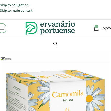
Portes grátis em compras a partir de 30 €, para envio expresso em
Portugal Continental.
Skip to navigation
Skip to main content
0
0,00
Início
Loja
Plantas
Chás e Infusões