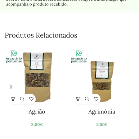
acompanha o produto recebido.
Produtos Relacionados
Agrião
Agrimónia
3,50
€
2,50
€