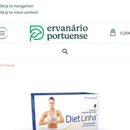
Portes grátis em compras a partir de 30 €, para envio expresso em
Portugal Continental.
Skip to navigation
Skip to main content
0
0,00
Início
Loja
Plantas
Chás e Infusões