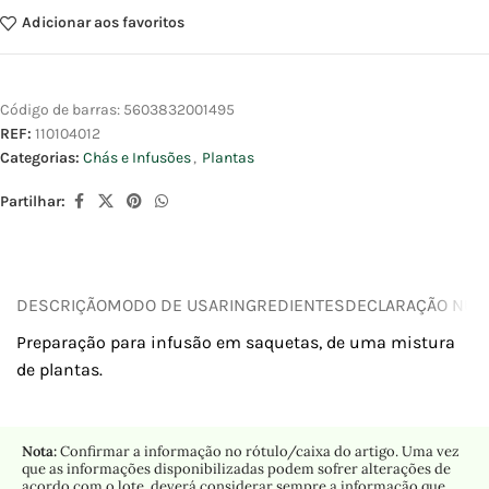
Adicionar aos favoritos
Código de barras:
5603832001495
REF:
110104012
Categorias:
Chás e Infusões
,
Plantas
Partilhar:
DESCRIÇÃO
MODO DE USAR
INGREDIENTES
DECLARAÇÃO NUTR
Preparação para infusão em saquetas, de uma mistura
de plantas.
Nota:
Confirmar a informação no rótulo/caixa do artigo. Uma vez
que as informações disponibilizadas podem sofrer alterações de
acordo com o lote, deverá considerar sempre a informação que