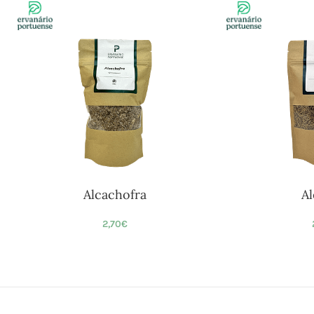
Alcachofra
A
2,70
€