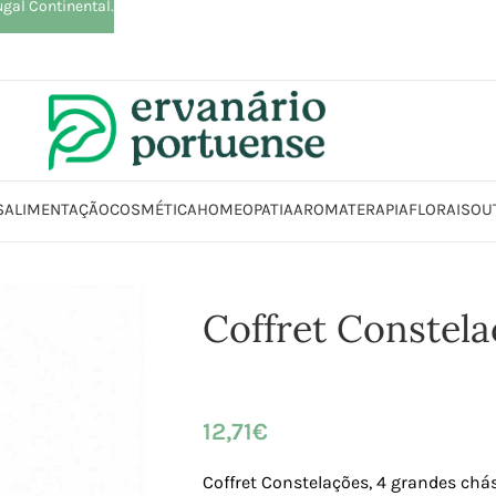
ugal Continental.
S
ALIMENTAÇÃO
COSMÉTICA
HOMEOPATIA
AROMATERAPIA
FLORAIS
OU
Início
Loja
Plantas
Chás e Infusões
Coffret Constelações
Coffret Constel
12,71
€
Coffret Constelações,
4 grandes chás