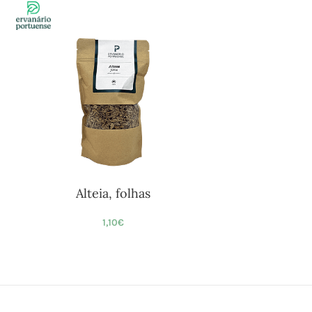
Alteia, folhas
1,10
€