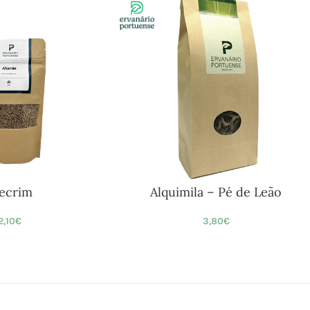
lecrim
Alquimila – Pé de Leão
2,10
€
3,80
€