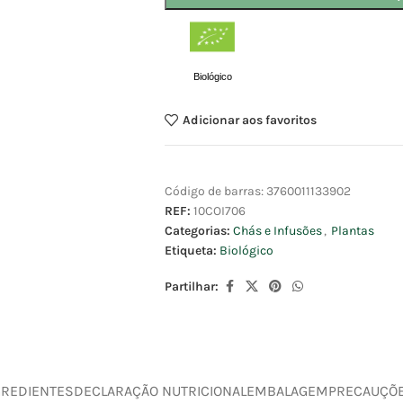
Biológico
Adicionar aos favoritos
Código de barras:
3760011133902
REF:
10COI706
Categorias:
Chás e Infusões
,
Plantas
Etiqueta:
Biológico
Partilhar:
GREDIENTES
DECLARAÇÃO NUTRICIONAL
EMBALAGEM
PRECAUÇÕ