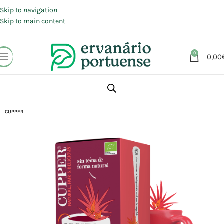
Portes grátis em compras a partir de 30 €, para envio expresso em
Portugal Continental.
Skip to navigation
Skip to main content
0
0,00
Início
Loja
Plantas
Chás e Infusões
CUPPER