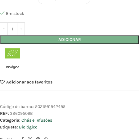
Em stock
ADICIONAR
Biológico
Adicionar aos favoritos
Código de barras:
5021991942495
REF:
38609509B
Categoria:
Chás e Infusões
Etiqueta:
Biológico