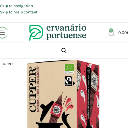
Portes grátis em compras a partir de 30 €, para envio expresso em
Portugal Continental.
Skip to navigation
Skip to main content
0
0,00
Início
Loja
Plantas
Chás e Infusões
CUPPER