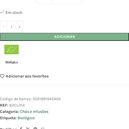
Em stock
ADICIONAR
Biológico
Adicionar aos favoritos
Código de barras:
5021991942402
REF:
82CL014
Categoria:
Chás e Infusões
Etiqueta:
Biológico