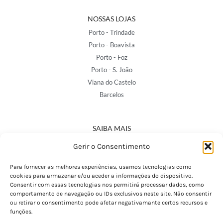
NOSSAS LOJAS
Porto - Trindade
Porto - Boavista
Porto - Foz
Porto - S. João
Viana do Castelo
Barcelos
SAIBA MAIS
Política de Privacidade
Gerir o Consentimento
Declaração de Acessibilidade
Termos e Condições
Para fornecer as melhores experiências, usamos tecnologias como
cookies para armazenar e/ou aceder a informações do dispositivo.
Perguntas Frequentes
Consentir com essas tecnologias nos permitirá processar dados, como
Custos de Envio
comportamento de navegação ou IDs exclusivos neste site. Não consentir
ou retirar o consentimento pode afetar negativamante certos recursos e
Encomendas Internacionais
funções.
Seguir Encomenda