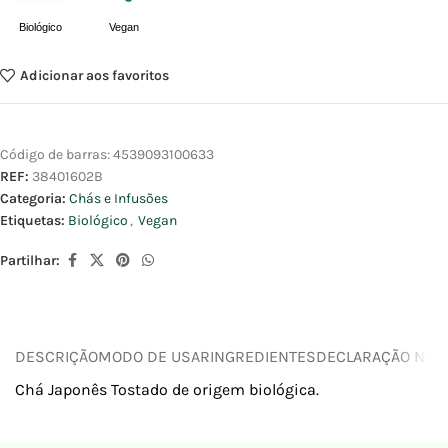
Biológico
Vegan
Adicionar aos favoritos
Código de barras:
4539093100633
REF:
38401602B
Categoria:
Chás e Infusões
Etiquetas:
Biológico
,
Vegan
Partilhar:
DESCRIÇÃO
MODO DE USAR
INGREDIENTES
DECLARAÇÃO NUTR
Chá Japonês Tostado de origem biológica.