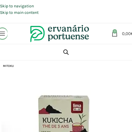
Portes grátis em compras a partir de 30 €, para envio expresso em
Portugal Continental.
Skip to navigation
Skip to main content
0
0,00
Início
Loja
Plantas
Chás e Infusões
MITOKU