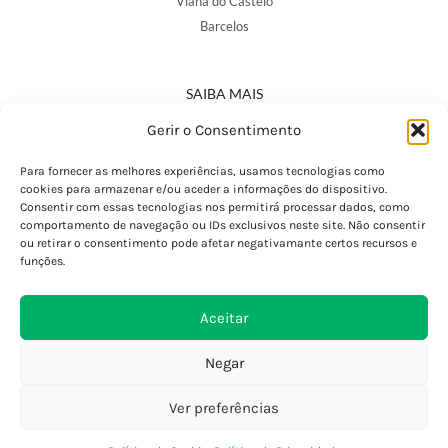
Viana do Castelo
Barcelos
SAIBA MAIS
Política de Privacidade
Gerir o Consentimento
Declaração de Acessibilidade
Termos e Condições
Para fornecer as melhores experiências, usamos tecnologias como
cookies para armazenar e/ou aceder a informações do dispositivo.
Perguntas Frequentes
Consentir com essas tecnologias nos permitirá processar dados, como
Custos de Envio
comportamento de navegação ou IDs exclusivos neste site. Não consentir
ou retirar o consentimento pode afetar negativamante certos recursos e
Encomendas Internacionais
funções.
Seguir Encomenda
Devoluções e Trocas
Aceitar
Negar
Ver preferências
0