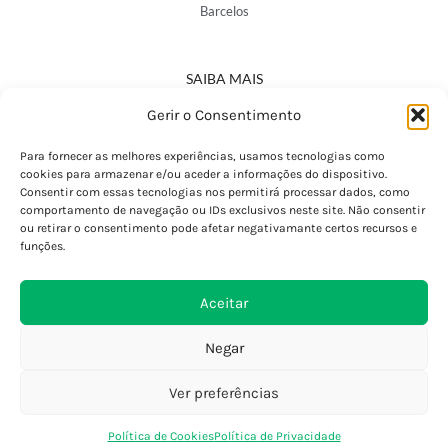
Barcelos
SAIBA MAIS
Política de Privacidade
Gerir o Consentimento
Declaração de Acessibilidade
Termos e Condições
Para fornecer as melhores experiências, usamos tecnologias como
cookies para armazenar e/ou aceder a informações do dispositivo.
Perguntas Frequentes
Consentir com essas tecnologias nos permitirá processar dados, como
Custos de Envio
comportamento de navegação ou IDs exclusivos neste site. Não consentir
ou retirar o consentimento pode afetar negativamante certos recursos e
Encomendas Internacionais
funções.
Seguir Encomenda
Devoluções e Trocas
Aceitar
Negar
Ver preferências
0
Política de Cookies
Política de Privacidade
Loja
Favoritos
Saco Compras
Conta