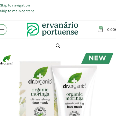
Portes grátis em compras a partir de 30 €, para envio expresso em
Portugal Continental.
Skip to navigation
Skip to main content
0
0,00
Início
Loja
Beleza | Cosmética | Higiene
Rosto
Limpeza