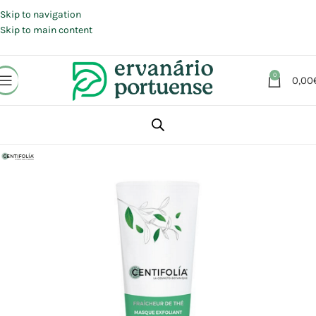
Portes grátis em compras a partir de 30 €, para envio expresso em
Portugal Continental.
Skip to navigation
Skip to main content
0
0,00
Início
Loja
Beleza | Cosmética | Higiene
Rosto
Limpeza