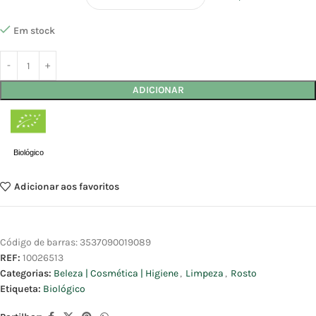
Em stock
ADICIONAR
Biológico
Adicionar aos favoritos
Código de barras:
3537090019089
REF:
10026513
Categorias:
Beleza | Cosmética | Higiene
,
Limpeza
,
Rosto
Etiqueta:
Biológico