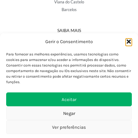
Viana do Castelo
Barcelos
SAIBA MAIS
Política de Privacidade
Gerir o Consentimento
Declaração de Acessibilidade
Termos e Condições
Para fornecer as melhores experiências, usamos tecnologias como
cookies para armazenar e/ou aceder a informações do dispositivo.
Perguntas Frequentes
Consentir com essas tecnologias nos permitirá processar dados, como
Custos de Envio
comportamento de navegação ou IDs exclusivos neste site. Não consentir
ou retirar o consentimento pode afetar negativamante certos recursos e
Encomendas Internacionais
funções.
Seguir Encomenda
Devoluções e Trocas
Aceitar
Negar
Ver preferências
0