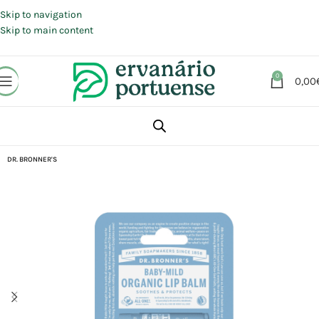
Portes grátis em compras a partir de 30 €, para envio expresso em
Portugal Continental.
Skip to navigation
Skip to main content
0
0,00
Início
Loja
Beleza | Cosmética | Higiene
Rosto
Lábios
DR. BRONNER'S