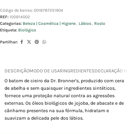
Código de barras:
0018787251904
REF:
10DB14002
Categorias:
Beleza | Cosmética | Higiene
,
Lábios
,
Rosto
Etiqueta:
Biológico
Partilhar:
DESCRIÇÃO
MODO DE USAR
INGREDIENTES
DECLARAÇÃO NUTR
O batom de cieiro da Dr. Bronner’s, produzido com cera
de abelha e sem quaisquer ingredientes sintéticos,
fornece uma proteção natural contra as agressões
externas. Os óleos biológicos de jojoba, de abacate e de
cânhamo presentes na sua fórmula, hidratam e
suavizam a delicada pele dos lábios.