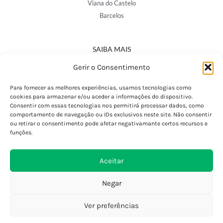
Viana do Castelo
Barcelos
SAIBA MAIS
Política de Privacidade
Gerir o Consentimento
Declaração de Acessibilidade
Termos e Condições
Para fornecer as melhores experiências, usamos tecnologias como
cookies para armazenar e/ou aceder a informações do dispositivo.
Perguntas Frequentes
Consentir com essas tecnologias nos permitirá processar dados, como
Custos de Envio
comportamento de navegação ou IDs exclusivos neste site. Não consentir
ou retirar o consentimento pode afetar negativamante certos recursos e
Encomendas Internacionais
funções.
Seguir Encomenda
Devoluções e Trocas
Aceitar
Negar
Ver preferências
0