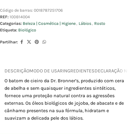
Código de barras:
0018787251706
REF:
10DB14004
Categorias:
Beleza | Cosmética | Higiene
,
Lábios
,
Rosto
Etiqueta:
Biológico
Partilhar:
DESCRIÇÃO
MODO DE USAR
INGREDIENTES
DECLARAÇÃO NUTR
O batom de cieiro da Dr. Bronner’s, produzido com cera
de abelha e sem quaisquer ingredientes sintéticos,
fornece uma proteção natural contra as agressões
externas. Os óleos biológicos de jojoba, de abacate e de
cânhamo presentes na sua fórmula, hidratam e
suavizam a delicada pele dos lábios.