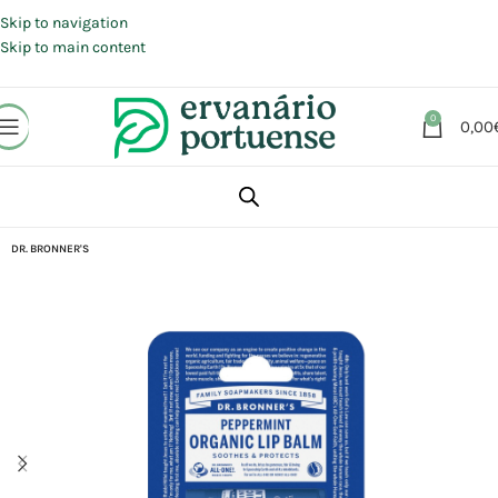
Portes grátis em compras a partir de 30 €, para envio expresso em
Portugal Continental.
Skip to navigation
Skip to main content
0
0,00
Início
Loja
Beleza | Cosmética | Higiene
Rosto
Lábios
DR. BRONNER'S