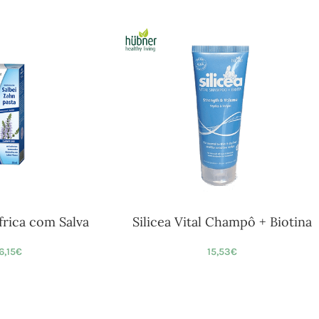
frica com Salva
Silicea Vital Champô + Biotina
6,15
€
15,53
€