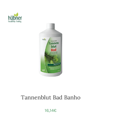
Tannenblut Bad Banho
16,14
€