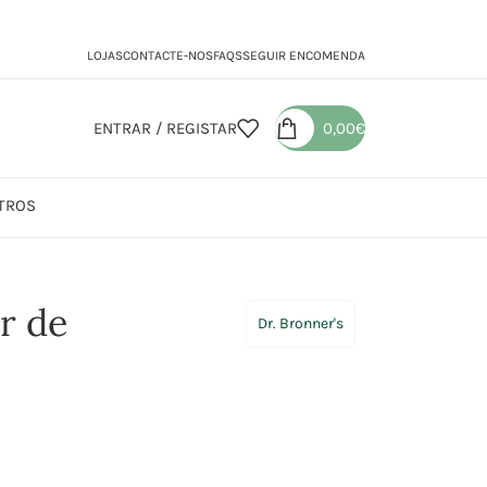
LOJAS
CONTACTE-NOS
FAQS
SEGUIR ENCOMENDA
ENTRAR / REGISTAR
0,00
€
TROS
rejeira
r de
Dr. Bronner's