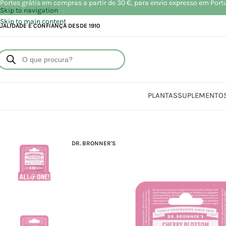
Portes grátis em compras a partir de 30 €, para envio expresso em Port
Skip to navigation
Skip to main content
UALIDADE E CONFIANÇA DESDE 1910
PLANTAS
SUPLEMENTO
Início
DR. BRONNER'S