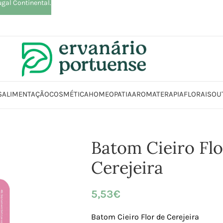
ugal Continental.
S
ALIMENTAÇÃO
COSMÉTICA
HOMEOPATIA
AROMATERAPIA
FLORAIS
OU
Loja
Beleza | Cosmética | Higiene
Rosto
Lábios
Batom Cieiro Flor de Ce
Batom Cieiro Flo
Cerejeira
5,53
€
Batom Cieiro Flor de Cerejeira