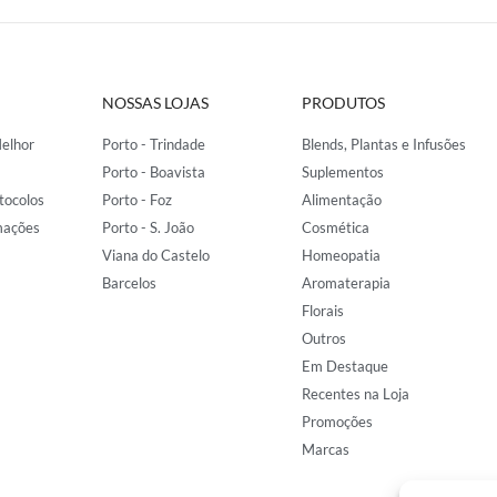
NOSSAS LOJAS
PRODUTOS
elhor
Porto - Trindade
Blends, Plantas e Infusões
Porto - Boavista
Suplementos
tocolos
Porto - Foz
Alimentação
mações
Porto - S. João
Cosmética
Viana do Castelo
Homeopatia
Barcelos
Aromaterapia
Florais
Outros
Em Destaque
Recentes na Loja
Promoções
Marcas