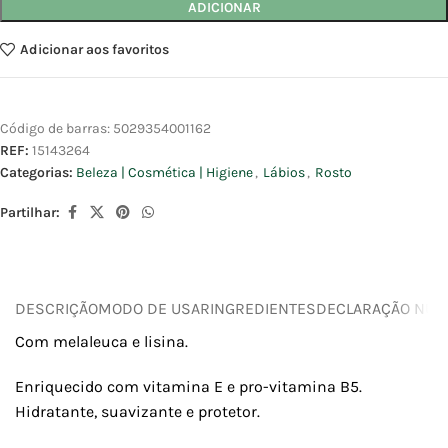
ADICIONAR
Adicionar aos favoritos
Código de barras:
5029354001162
REF:
15143264
Categorias:
Beleza | Cosmética | Higiene
,
Lábios
,
Rosto
Partilhar:
DESCRIÇÃO
MODO DE USAR
INGREDIENTES
DECLARAÇÃO NUTR
Com melaleuca e lisina.
Enriquecido com vitamina E e pro-vitamina B5.
Hidratante, suavizante e protetor.