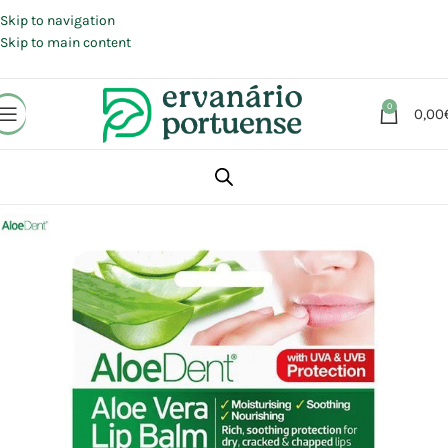
Portes grátis em compras a partir de 30 €, para envio expresso em
Portugal Continental.
Skip to navigation
Skip to main content
0
0,00
Início
Loja
Beleza | Cosmética | Higiene
Rosto
Lábios