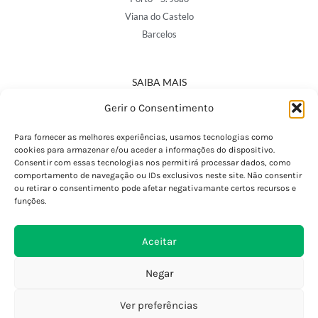
Viana do Castelo
Barcelos
SAIBA MAIS
Política de Privacidade
Gerir o Consentimento
Declaração de Acessibilidade
Termos e Condições
Para fornecer as melhores experiências, usamos tecnologias como
cookies para armazenar e/ou aceder a informações do dispositivo.
Perguntas Frequentes
Consentir com essas tecnologias nos permitirá processar dados, como
Custos de Envio
comportamento de navegação ou IDs exclusivos neste site. Não consentir
ou retirar o consentimento pode afetar negativamante certos recursos e
Encomendas Internacionais
funções.
Seguir Encomenda
Devoluções e Trocas
Aceitar
Negar
Ver preferências