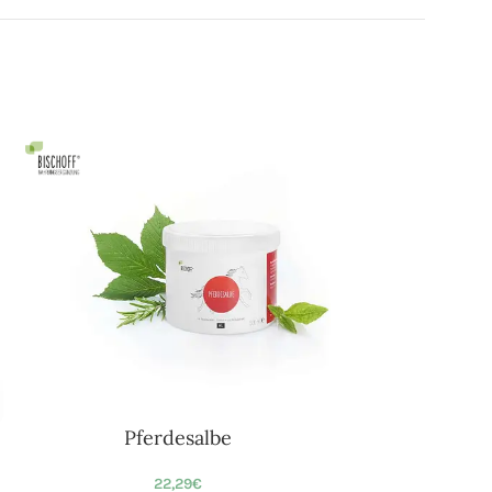
Pferdesalbe
22,29
€