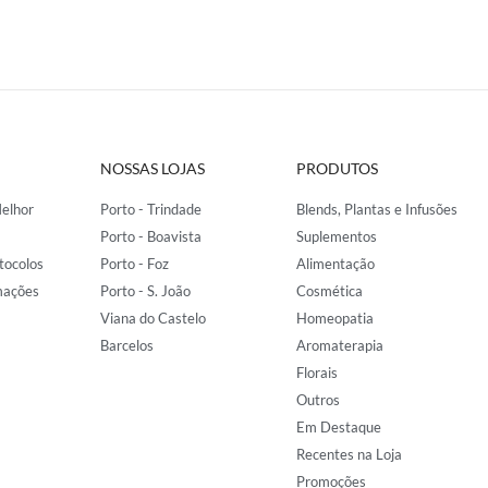
NOSSAS LOJAS
PRODUTOS
elhor
Porto - Trindade
Blends, Plantas e Infusões
Porto - Boavista
Suplementos
tocolos
Porto - Foz
Alimentação
mações
Porto - S. João
Cosmética
Viana do Castelo
Homeopatia
Barcelos
Aromaterapia
Florais
Outros
Em Destaque
Recentes na Loja
Promoções