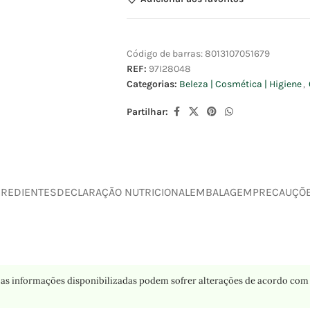
Código de barras:
8013107051679
REF:
97I28048
Categorias:
Beleza | Cosmética | Higiene
,
Partilhar:
GREDIENTES
DECLARAÇÃO NUTRICIONAL
EMBALAGEM
PRECAUÇÕ
as informações disponibilizadas podem sofrer alterações de acordo com 