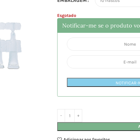
EMBALAGEM
Esgotado
Notificar-me se o produto vol
NOTIFICAR-
Adicionar aos favoritos