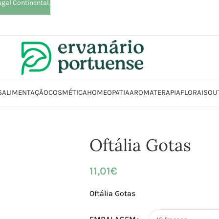
ugal Continental.
S
ALIMENTAÇÃO
COSMÉTICA
HOMEOPATIA
AROMATERAPIA
FLORAIS
OU
Loja
Beleza | Cosmética | Higiene
Rosto
Cuidados Específicos
Oftália
Oftália Gotas
11,01
€
Oftália Gotas