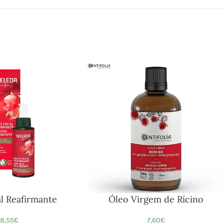
al Reafirmante
Óleo Virgem de Rícino
8,55
€
7,60
€