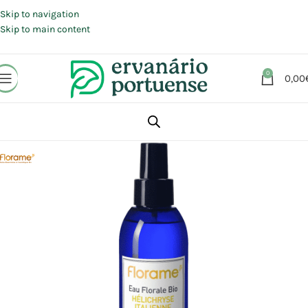
Portes grátis em compras a partir de 30 €, para envio expresso em
Portugal Continental.
Skip to navigation
Skip to main content
0
0,00
Início
Loja
Beleza | Cosmética | Higiene
Rosto
Cuidados Específicos