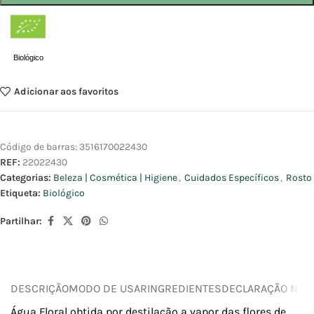
Biológico
Adicionar aos favoritos
Código de barras:
3516170022430
REF:
22022430
Categorias:
Beleza | Cosmética | Higiene
,
Cuidados Específicos
,
Rosto
Etiqueta:
Biológico
Partilhar:
DESCRIÇÃO
MODO DE USAR
INGREDIENTES
DECLARAÇÃO NUTR
Água Floral obtida por destilação a vapor das flores de