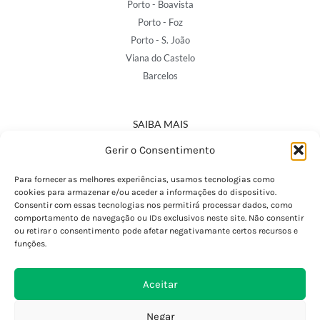
Porto - Boavista
Porto - Foz
Porto - S. João
Viana do Castelo
Barcelos
SAIBA MAIS
Política de Privacidade
Gerir o Consentimento
Declaração de Acessibilidade
Termos e Condições
Para fornecer as melhores experiências, usamos tecnologias como
cookies para armazenar e/ou aceder a informações do dispositivo.
Perguntas Frequentes
Consentir com essas tecnologias nos permitirá processar dados, como
Custos de Envio
comportamento de navegação ou IDs exclusivos neste site. Não consentir
ou retirar o consentimento pode afetar negativamante certos recursos e
Encomendas Internacionais
funções.
Seguir Encomenda
Devoluções e Trocas
Aceitar
Negar