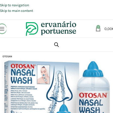
Portes grátis em compras a partir de 30 €, para envio expresso em
Portugal Continental.
Skip to navigation
Skip to main content
0
0,00
Início
Loja
Beleza | Cosmética | Higiene
OTOSAN