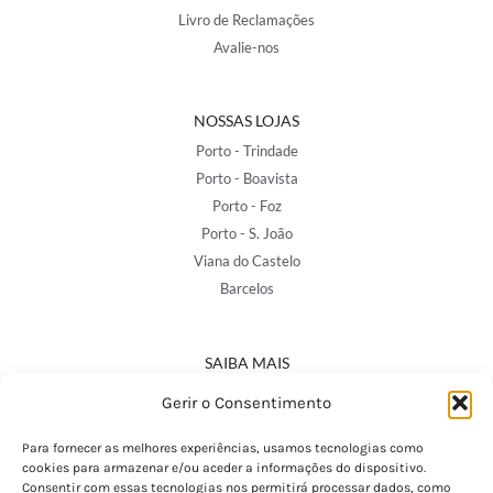
Livro de Reclamações
Avalie-nos
NOSSAS LOJAS
Porto - Trindade
Porto - Boavista
Porto - Foz
Porto - S. João
Viana do Castelo
Barcelos
SAIBA MAIS
Política de Privacidade
Gerir o Consentimento
Declaração de Acessibilidade
Termos e Condições
Para fornecer as melhores experiências, usamos tecnologias como
cookies para armazenar e/ou aceder a informações do dispositivo.
Perguntas Frequentes
Consentir com essas tecnologias nos permitirá processar dados, como