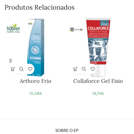
Produtos Relacionados
Arthoro Frio
Collaforce Gel Fisio
Ó
15,38
€
19,74
€
SOBRE O EP