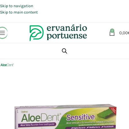
Portes grátis em compras a partir de 30 €, para envio expresso em
Portugal Continental.
Skip to navigation
Skip to main content
0
0,00
Início
Loja
Beleza | Cosmética | Higiene
Higiene oral
Pastas de dentes