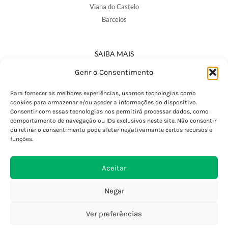
Viana do Castelo
Barcelos
SAIBA MAIS
Política de Privacidade
Gerir o Consentimento
Declaração de Acessibilidade
Termos e Condições
Para fornecer as melhores experiências, usamos tecnologias como
cookies para armazenar e/ou aceder a informações do dispositivo.
Perguntas Frequentes
Consentir com essas tecnologias nos permitirá processar dados, como
Custos de Envio
comportamento de navegação ou IDs exclusivos neste site. Não consentir
ou retirar o consentimento pode afetar negativamante certos recursos e
Encomendas Internacionais
funções.
Seguir Encomenda
Devoluções e Trocas
Aceitar
Negar
Ver preferências
0