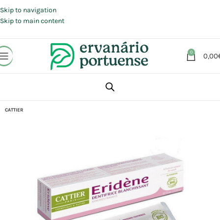
Portes grátis em compras a partir de 30 €, para envio expresso em
Portugal Continental.
Skip to navigation
Skip to main content
0
0,00
Início
Loja
Beleza | Cosmética | Higiene
Higiene oral
Pastas de dentes
CATTIER