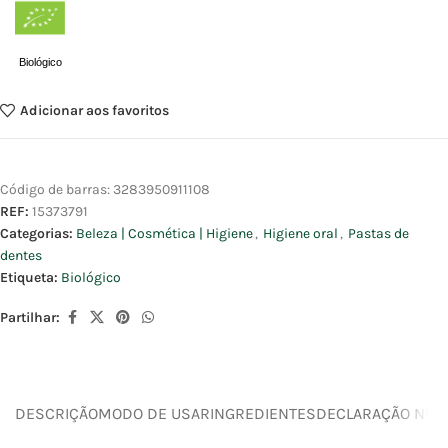
Biológico
Adicionar aos favoritos
Código de barras:
3283950911108
REF:
15373791
Categorias:
Beleza | Cosmética | Higiene
,
Higiene oral
,
Pastas de
dentes
Etiqueta:
Biológico
Partilhar:
DESCRIÇÃO
MODO DE USAR
INGREDIENTES
DECLARAÇÃO NUTR