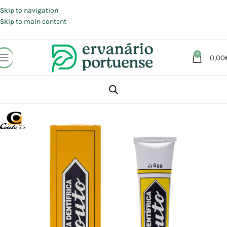
Portes grátis em compras a partir de 30 €, para envio expresso em
Portugal Continental.
Skip to navigation
Skip to main content
0
0,00
Início
Loja
Beleza | Cosmética | Higiene
Higiene oral
Pastas de dentes