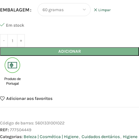
EMBALAGEM
Limpar
Em stock
ADICIONAR
Produto de
Portugal
Adicionar aos favoritos
Código de barras:
5601331001022
REF:
777504449
Categorias:
Beleza | Cosmética | Higiene
,
Cuidados dentários
,
Higiene