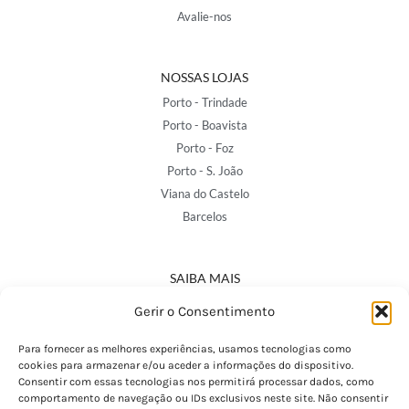
Avalie-nos
NOSSAS LOJAS
Porto - Trindade
Porto - Boavista
Porto - Foz
Porto - S. João
Viana do Castelo
Barcelos
SAIBA MAIS
Política de Privacidade
Gerir o Consentimento
Declaração de Acessibilidade
Termos e Condições
Para fornecer as melhores experiências, usamos tecnologias como
cookies para armazenar e/ou aceder a informações do dispositivo.
Perguntas Frequentes
Consentir com essas tecnologias nos permitirá processar dados, como
Custos de Envio
comportamento de navegação ou IDs exclusivos neste site. Não consentir