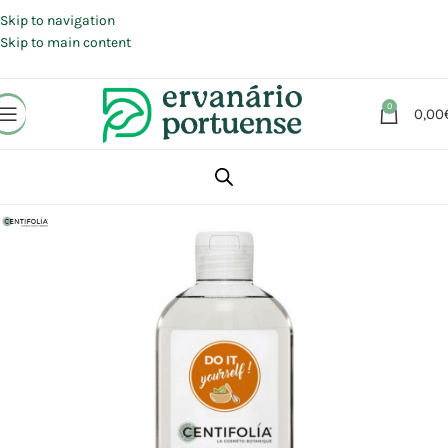
Portes grátis em compras a partir de 30 €, para envio expresso em
Portugal Continental.
Skip to navigation
Skip to main content
0
0,00
Início
Loja
Beleza | Cosmética | Higiene