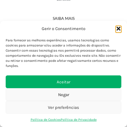
SAIBA MAIS
Política de Privacidade
Gerir o Consentimento
Declaração de Acessibilidade
Termos e Condições
Para fornecer as melhores experiências, usamos tecnologias como
cookies para armazenar e/ou aceder a informações do dispositivo.
Perguntas Frequentes
Consentir com essas tecnologias nos permitirá processar dados, como
Custos de Envio
comportamento de navegação ou IDs exclusivos neste site. Não consentir
ou retirar o consentimento pode afetar negativamante certos recursos e
Encomendas Internacionais
funções.
Seguir Encomenda
Devoluções e Trocas
Aceitar
Negar
Ver preferências
0
Política de Cookies
Política de Privacidade
Loja
Favoritos
Saco Compras
Conta