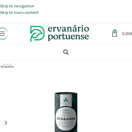
Portes grátis em compras a partir de 30 €, para envio expresso em
Portugal Continental.
Skip to navigation
Skip to main content
0
0,00
Início
Loja
Beleza | Cosmética | Higiene
Corpo
Desodorizantes