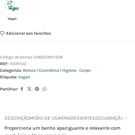
Vegan
Adicionar aos favoritos
Código de barras:
5060209111209
REF:
15591102
Categorias:
Beleza | Cosmética | Higiene
,
Corpo
Etiqueta:
Vegan
Partilhar:
DESCRIÇÃO
MODO DE USAR
INGREDIENTES
DECLARAÇÃO NUTR
Proporciona um banho apaziguante e relaxante com