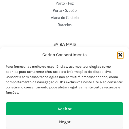
Porto - Foz
Porto - S. João
Viana do Castelo
Barcelos
SAIBA MAIS
Política de Privacidade
Gerir o Consentimento
Declaração de Acessibilidade
Termos e Condições
Para fornecer as melhores experiências, usamos tecnologias como
cookies para armazenar e/ou aceder a informações do dispositivo.
Perguntas Frequentes
Consentir com essas tecnologias nos permitirá processar dados, como
Custos de Envio
comportamento de navegação ou IDs exclusivos neste site. Não consentir
ou retirar o consentimento pode afetar negativamante certos recursos e
Encomendas Internacionais
funções.
Seguir Encomenda
Devoluções e Trocas
Aceitar
Negar