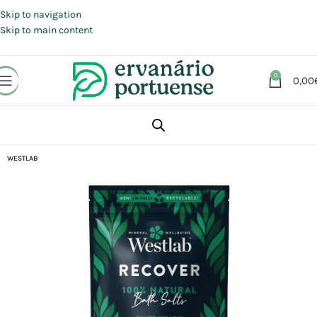
Portes grátis em compras a partir de 30 €, para envio expresso em
Portugal Continental.
Skip to navigation
Skip to main content
0
0,00
Início
Loja
Beleza | Cosmética | Higiene
Corpo
WESTLAB