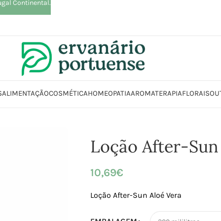
ugal Continental.
S
ALIMENTAÇÃO
COSMÉTICA
HOMEOPATIA
AROMATERAPIA
FLORAIS
OU
nício
Loja
Beleza | Cosmética | Higiene
Corpo
Loção After-Sun Aloé Ve
Loção After-Sun
10,69
€
Loção After-Sun Aloé Vera