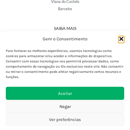
Viana do Castelo
Barcelos
SAIBA MAIS
Política de Privacidade
Gerir o Consentimento
Declaração de Acessibilidade
Termos e Condições
Para fornecer as melhores experiências, usamos tecnologias como
cookies para armazenar e/ou aceder a informações do dispositivo.
Perguntas Frequentes
Consentir com essas tecnologias nos permitirá processar dados, como
Custos de Envio
comportamento de navegação ou IDs exclusivos neste site. Não consentir
ou retirar o consentimento pode afetar negativamante certos recursos e
Encomendas Internacionais
funções.
Seguir Encomenda
Devoluções e Trocas
Aceitar
Negar
Ver preferências
0