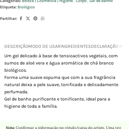
Categorias:
Beleza | Cosmética | Higiene
,
Corpo
,
Gel de banho
Etiqueta:
Biológico
Partilhar:
DESCRIÇÃO
MODO DE USAR
INGREDIENTES
DECLARAÇÃO NUTR
Um gel delicado à base de tensioactivos vegetais, com
sumos de aloé vera e água aromática de chá branco
biológicos.
Forma uma suave espuma que com a sua fragrância
natural deixa a pele suave, tonificada e delicadamente
perfumada.
Gel de banho purificante e tonificante, ideal para a
higiene de toda a família.
Nota:
Confirmar a informação no rótulo/caixa do artigo. Uma vez