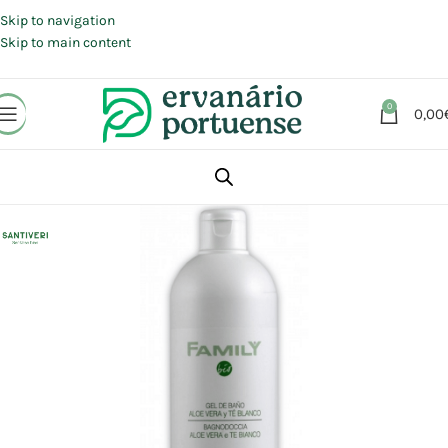
Portes grátis em compras a partir de 30 €, para envio expresso em
Portugal Continental.
Skip to navigation
Skip to main content
0
0,00
Início
Loja
Beleza | Cosmética | Higiene
Corpo
Gel de banho