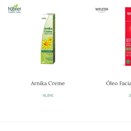
Arnika Creme
Óleo Faci
16,91
€
2