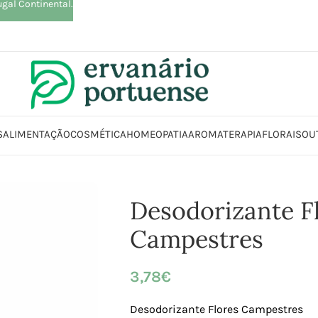
ugal Continental.
S
ALIMENTAÇÃO
COSMÉTICA
HOMEOPATIA
AROMATERAPIA
FLORAIS
OU
eleza | Cosmética | Higiene
Corpo
Desodorizantes
Desodorizante Flor
Desodorizante F
Campestres
3,78
€
Desodorizante Flores Campestres