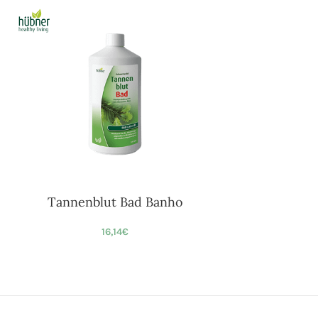
Tannenblut Bad Banho
16,14
€