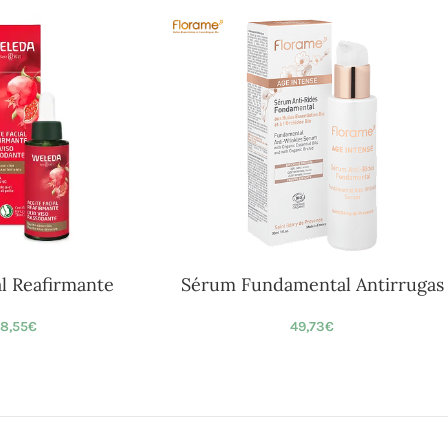
al Reafirmante
Sérum Fundamental Antirrugas
8,55
€
49,73
€