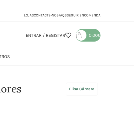
LOJAS
CONTACTE-NOS
FAQS
SEGUIR ENCOMENDA
ENTRAR / REGISTAR
0,00
€
TROS
es Campestres
lores
Elisa Câmara