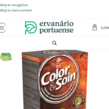
Portes grátis em compras a partir de 30 €, para envio expresso em
Portugal Continental.
Skip to navigation
Skip to main content
0
0,00
Início
Loja
Beleza | Cosmética | Higiene
Cabelo
Coloração | Tintas