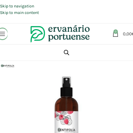
Portes grátis em compras a partir de 30 €, para envio expresso em
Portugal Continental.
Skip to navigation
Skip to main content
0
0,00
Início
Loja
Beleza | Cosmética | Higiene
Cabelo