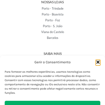
NOSSAS LOJAS
Porto - Trindade
Porto - Boavista
Porto - Foz
Porto - S. João
Viana do Castelo
Barcelos
SAIBA MAIS
Política de Privacidade
Gerir o Consentimento
Declaração de Acessibilidade
Termos e Condições
Para fornecer as melhores experiências, usamos tecnologias como
cookies para armazenar e/ou aceder a informações do dispositivo.
Perguntas Frequentes
Consentir com essas tecnologias nos permitirá processar dados, como
Custos de Envio
comportamento de navegação ou IDs exclusivos neste site. Não consentir
ou retirar o consentimento pode afetar negativamante certos recursos e
Encomendas Internacionais
funções.
Seguir Encomenda
Devoluções e Trocas