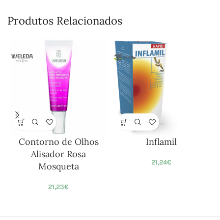
Produtos Relacionados
Contorno de Olhos
Inflamil
Ó
Alisador Rosa
21,24
€
Mosqueta
21,23
€