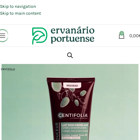
Portes grátis em compras a partir de 30 €, para envio expresso em
Portugal Continental.
Skip to navigation
Skip to main content
0
0,00
Início
Loja
Beleza | Cosmética | Higiene
Cabelo