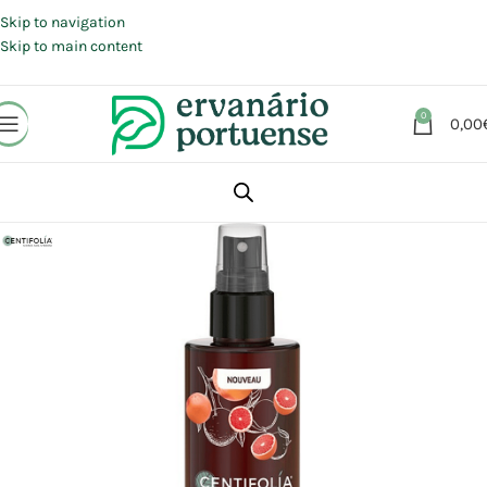
Portes grátis em compras a partir de 30 €, para envio expresso em
Portugal Continental.
Skip to navigation
Skip to main content
0
0,00
Início
Loja
Beleza | Cosmética | Higiene
Cabelo