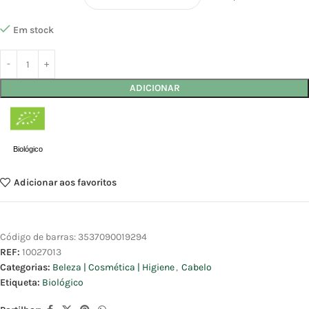
Em stock
ADICIONAR
Biológico
Adicionar aos favoritos
Código de barras:
3537090019294
REF:
10027013
Categorias:
Beleza | Cosmética | Higiene
,
Cabelo
Etiqueta:
Biológico