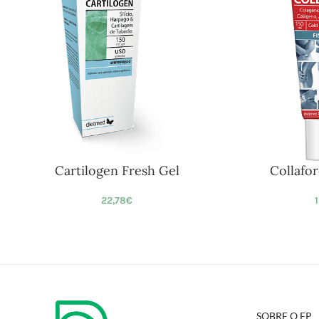
Cartilogen Fresh Gel
Collafor
22,78
€
SOBRE O EP