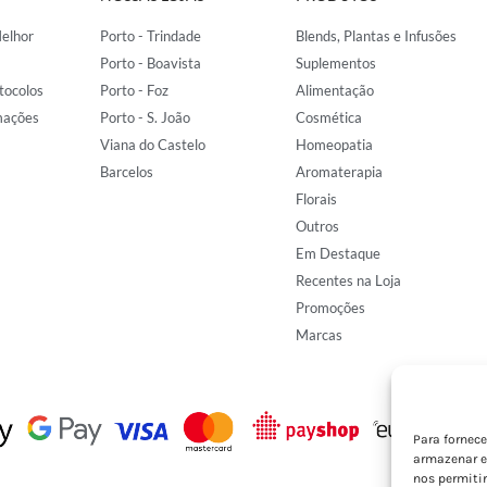
elhor
Porto - Trindade
Blends, Plantas e Infusões
Porto - Boavista
Suplementos
tocolos
Porto - Foz
Alimentação
mações
Porto - S. João
Cosmética
Viana do Castelo
Homeopatia
Barcelos
Aromaterapia
Florais
Outros
Em Destaque
Recentes na Loja
Promoções
Marcas
Para fornec
armazenar e
nos permiti