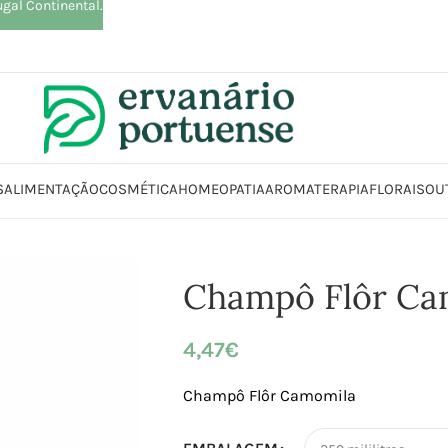
ugal Continental.
S
ALIMENTAÇÃO
COSMÉTICA
HOMEOPATIA
AROMATERAPIA
FLORAIS
OU
eza | Cosmética | Higiene
Cabelo
Champôs | Condicionadores
Champô 
Champô Flôr Ca
4,47
€
Champô Flôr Camomila