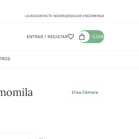
LOJAS
CONTACTE-NOS
FAQS
SEGUIR ENCOMENDA
ENTRAR / REGISTAR
0,00
€
TROS
Flôr Camomila
momila
Elisa Câmara