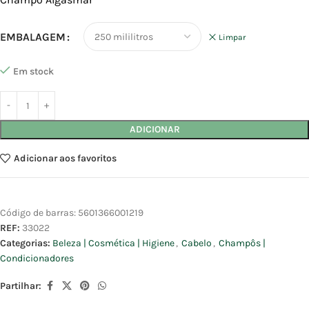
EMBALAGEM
Limpar
Em stock
ADICIONAR
Adicionar aos favoritos
Código de barras:
5601366001219
REF:
33022
Categorias:
Beleza | Cosmética | Higiene
,
Cabelo
,
Champôs |
Condicionadores
Partilhar: