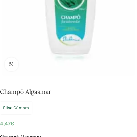
Click to enlarge
Champô Algasmar
Elisa Câmara
4,47
€
Champô Algasmar