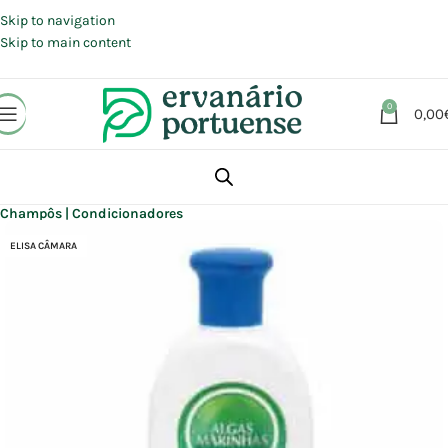
Portes grátis em compras a partir de 30 €, para envio expresso em
Portugal Continental.
Skip to navigation
Skip to main content
0
0,00
Início
Loja
Beleza | Cosmética | Higiene
Cabelo
Champôs | Condicionadores
ELISA CÂMARA