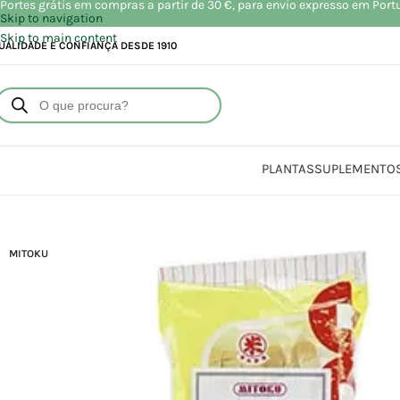
Portes grátis em compras a partir de 30 €, para envio expresso em Port
Skip to navigation
Skip to main content
UALIDADE E CONFIANÇA DESDE 1910
PLANTAS
SUPLEMENTO
MITOKU