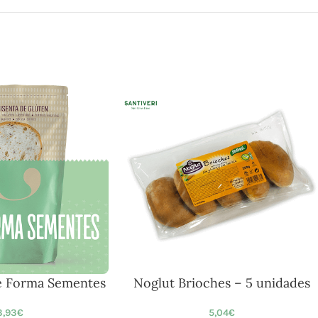
de Forma Sementes
Noglut Brioches – 5 unidades
3,93
€
5,04
€