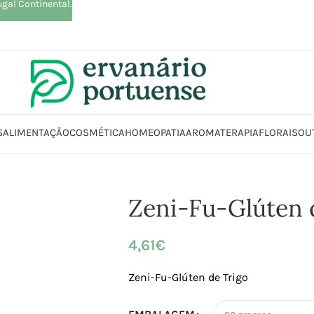
ugal Continental.
S
ALIMENTAÇÃO
COSMÉTICA
HOMEOPATIA
AROMATERAPIA
FLORAIS
OU
Início
Loja
Alimentação
Zeni-Fu-Glúten de Trigo
Zeni-Fu-Glúten 
4,61
€
Zeni-Fu-Glúten de Trigo