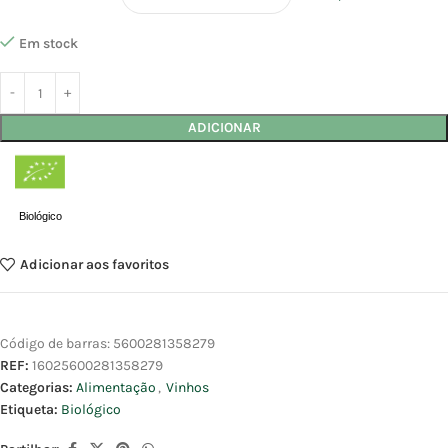
Em stock
ADICIONAR
Biológico
Adicionar aos favoritos
Código de barras:
5600281358279
REF:
16025600281358279
Categorias:
Alimentação
,
Vinhos
Etiqueta:
Biológico