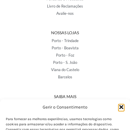
Livro de Reclamações
Avalie-nos
NOSSAS LOJAS
Porto - Trindade
Porto - Boavista
Porto - Foz
Porto - S. João
Viana do Castelo
Barcelos
SAIBA MAIS
Política de Privacidade
Gerir o Consentimento
Declaração de Acessibilidade
Termos e Condições
Para fornecer as melhores experiências, usamos tecnologias como
cookies para armazenar e/ou aceder a informações do dispositivo.
Perguntas Frequentes
Consentir com essas tecnologias nos permitirá processar dados, como