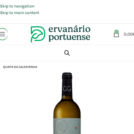
Portes grátis em compras a partir de 30 €, para envio expresso em
Portugal Continental.
Skip to navigation
Skip to main content
0
0,00
Início
Loja
Alimentação
Bebidas
Vinhos
QUINTA DA CALDEIRINHA