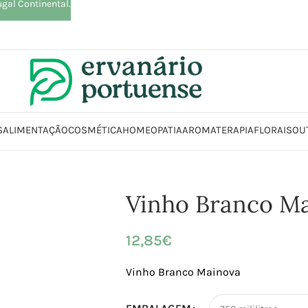
ugal Continental.
S
ALIMENTAÇÃO
COSMÉTICA
HOMEOPATIA
AROMATERAPIA
FLORAIS
OU
Início
Loja
Alimentação
Bebidas
Vinhos
Vinho Branco Mainova
Vinho Branco M
12,85
€
Vinho Branco Mainova