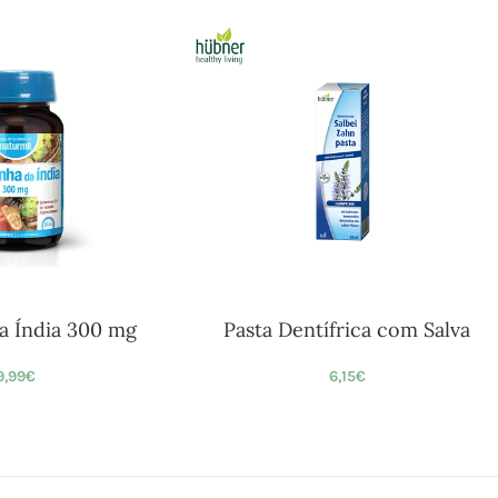
a Índia 300 mg
Pasta Dentífrica com Salva
9,99
€
6,15
€