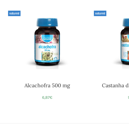
Alcachofra 500 mg
Castanha d
6,87
€