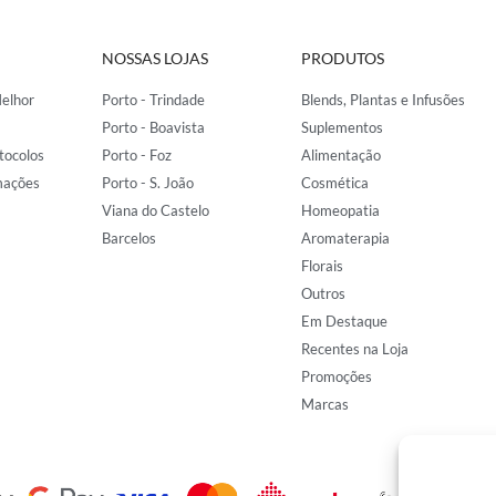
NOSSAS LOJAS
PRODUTOS
elhor
Porto - Trindade
Blends, Plantas e Infusões
Porto - Boavista
Suplementos
tocolos
Porto - Foz
Alimentação
mações
Porto - S. João
Cosmética
Viana do Castelo
Homeopatia
Barcelos
Aromaterapia
Florais
Outros
Em Destaque
Recentes na Loja
Promoções
Marcas