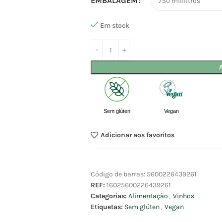
EMBALAGEM
Em stock
Sem glúten
Vegan
Adicionar aos favoritos
Código de barras:
5600226439261
REF:
16025600226439261
Categorias:
Alimentação
,
Vinhos
Etiquetas:
Sem glúten
,
Vegan