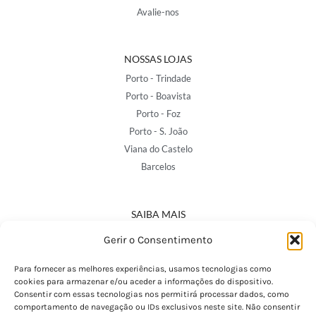
Avalie-nos
NOSSAS LOJAS
Porto - Trindade
Porto - Boavista
Porto - Foz
Porto - S. João
Viana do Castelo
Barcelos
SAIBA MAIS
Política de Privacidade
Gerir o Consentimento
Declaração de Acessibilidade
Termos e Condições
Para fornecer as melhores experiências, usamos tecnologias como
cookies para armazenar e/ou aceder a informações do dispositivo.
Perguntas Frequentes
Consentir com essas tecnologias nos permitirá processar dados, como
Custos de Envio
comportamento de navegação ou IDs exclusivos neste site. Não consentir