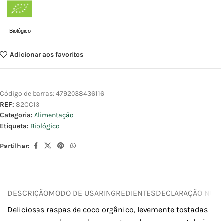
Biológico
Adicionar aos favoritos
Código de barras:
4792038436116
REF:
82CC13
Categoria:
Alimentação
Etiqueta:
Biológico
Partilhar:
DESCRIÇÃO
MODO DE USAR
INGREDIENTES
DECLARAÇÃO NUTR
Deliciosas raspas de coco orgânico, levemente tostadas