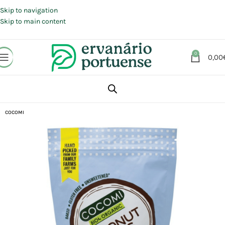
Portes grátis em compras a partir de 30 €, para envio expresso em
Portugal Continental.
Skip to navigation
Skip to main content
0
0,00
Início
Loja
Alimentação
COCOMI