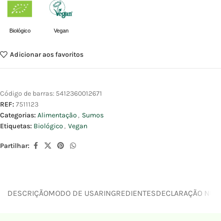
Biológico
Vegan
Adicionar aos favoritos
Código de barras:
5412360012671
REF:
7511123
Categorias:
Alimentação
,
Sumos
Etiquetas:
Biológico
,
Vegan
Partilhar:
DESCRIÇÃO
MODO DE USAR
INGREDIENTES
DECLARAÇÃO NUTR