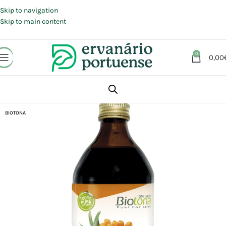
Portes grátis em compras a partir de 30 €, para envio expresso em
Portugal Continental.
Skip to navigation
Skip to main content
0
0,00
Início
Loja
Alimentação
Bebidas
Sumos
BIOTONA