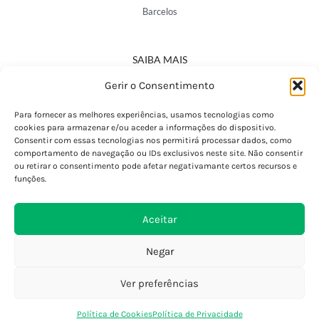
Barcelos
SAIBA MAIS
Política de Privacidade
Gerir o Consentimento
Declaração de Acessibilidade
Termos e Condições
Para fornecer as melhores experiências, usamos tecnologias como
cookies para armazenar e/ou aceder a informações do dispositivo.
Perguntas Frequentes
Consentir com essas tecnologias nos permitirá processar dados, como
Custos de Envio
comportamento de navegação ou IDs exclusivos neste site. Não consentir
ou retirar o consentimento pode afetar negativamante certos recursos e
Encomendas Internacionais
funções.
Seguir Encomenda
Devoluções e Trocas
Aceitar
Negar
Ver preferências
0
Política de Cookies
Política de Privacidade