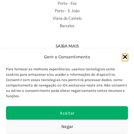
Porto - Foz
Porto - S. João
Viana do Castelo
Barcelos
SAIBA MAIS
Política de Privacidade
Gerir o Consentimento
Declaração de Acessibilidade
Termos e Condições
Para fornecer as melhores experiências, usamos tecnologias como
cookies para armazenar e/ou aceder a informações do dispositivo.
Perguntas Frequentes
Consentir com essas tecnologias nos permitirá processar dados, como
Custos de Envio
comportamento de navegação ou IDs exclusivos neste site. Não consentir
ou retirar o consentimento pode afetar negativamante certos recursos e
Encomendas Internacionais
funções.
Seguir Encomenda
Devoluções e Trocas
Aceitar
Negar