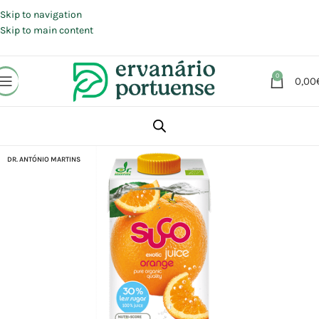
Portes grátis em compras a partir de 30 €, para envio expresso em
Portugal Continental.
Skip to navigation
Skip to main content
0
0,00
Início
Loja
Alimentação
Bebidas
Sumos
DR. ANTÓNIO MARTINS