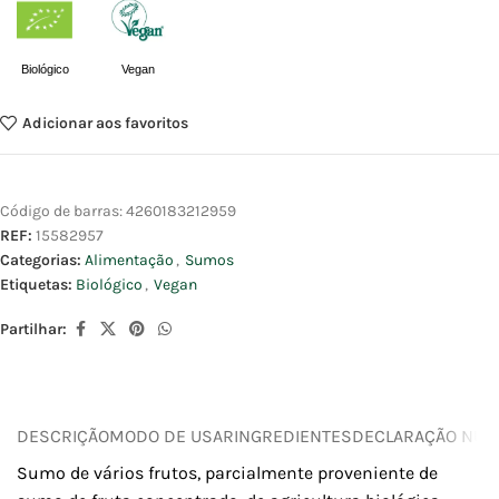
Biológico
Vegan
Adicionar aos favoritos
Código de barras:
4260183212959
REF:
15582957
Categorias:
Alimentação
,
Sumos
Etiquetas:
Biológico
,
Vegan
Partilhar:
DESCRIÇÃO
MODO DE USAR
INGREDIENTES
DECLARAÇÃO NUTR
Sumo de vários frutos, parcialmente proveniente de