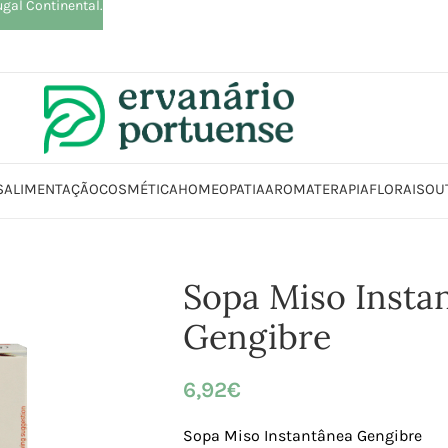
ugal Continental.
S
ALIMENTAÇÃO
COSMÉTICA
HOMEOPATIA
AROMATERAPIA
FLORAIS
OU
Início
Loja
Alimentação
Sopa Miso Instantânea Gengibre
Sopa Miso Insta
Gengibre
6,92
€
Sopa Miso Instantânea Gengibre