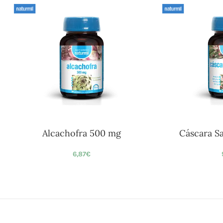
Alcachofra 500 mg
Cáscara S
6,87
€