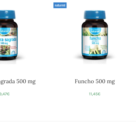
agrada 500 mg
Funcho 500 mg
9,47
€
11,45
€