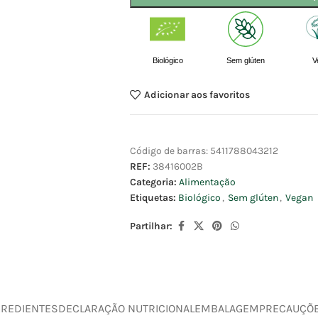
Biológico
Sem glúten
V
Adicionar aos favoritos
Código de barras:
5411788043212
REF:
38416002B
Categoria:
Alimentação
Etiquetas:
Biológico
,
Sem glúten
,
Vegan
Partilhar:
GREDIENTES
DECLARAÇÃO NUTRICIONAL
EMBALAGEM
PRECAUÇÕ