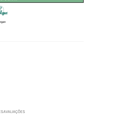
egan
ES
AVALIAÇÕES