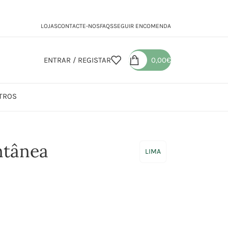
LOJAS
CONTACTE-NOS
FAQS
SEGUIR ENCOMENDA
ENTRAR / REGISTAR
0,00
€
TROS
ntânea
LIMA