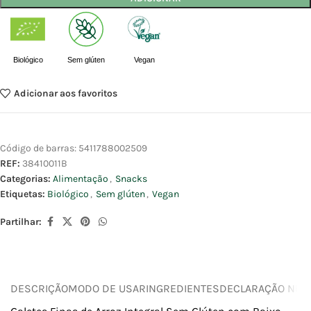
Biológico
Sem glúten
Vegan
Adicionar aos favoritos
Código de barras:
5411788002509
REF:
38410011B
Categorias:
Alimentação
,
Snacks
Etiquetas:
Biológico
,
Sem glúten
,
Vegan
Partilhar:
DESCRIÇÃO
MODO DE USAR
INGREDIENTES
DECLARAÇÃO NUTR