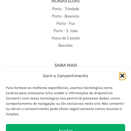
NOSSAS LOJAS
Porto - Trindade
Porto - Boavista
Porto - Foz
Porto - S. João
Viana do Castelo
Barcelos
SAIBA MAIS
Política de Privacidade
Gerir o Consentimento
Declaração de Acessibilidade
Termos e Condições
Para fornecer as melhores experiências, usamos tecnologias como
cookies para armazenar e/ou aceder a informações do dispositivo.
Perguntas Frequentes
Consentir com essas tecnologias nos permitirá processar dados, como
Custos de Envio
comportamento de navegação ou IDs exclusivos neste site. Não consentir
ou retirar o consentimento pode afetar negativamante certos recursos e
Encomendas Internacionais
funções.
Seguir Encomenda
Devoluções e Trocas
Aceitar