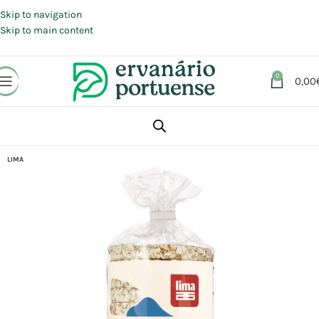
Portes grátis em compras a partir de 30 €, para envio expresso em
Portugal Continental.
Skip to navigation
Skip to main content
0
0,00
Início
Loja
Alimentação
Snacks
LIMA