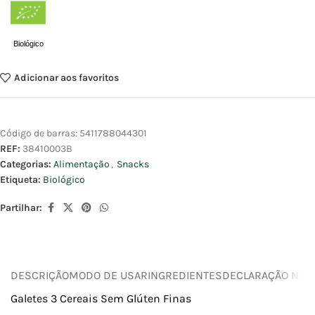
Biológico
Adicionar aos favoritos
Código de barras:
5411788044301
REF:
38410003B
Categorias:
Alimentação
,
Snacks
Etiqueta:
Biológico
Partilhar:
DESCRIÇÃO
MODO DE USAR
INGREDIENTES
DECLARAÇÃO NUTR
Galetes 3 Cereais Sem Glúten Finas