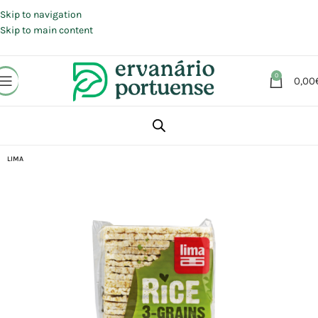
Portes grátis em compras a partir de 30 €, para envio expresso em
Portugal Continental.
Skip to navigation
Skip to main content
0
0,00
Início
Loja
Alimentação
Snacks
LIMA