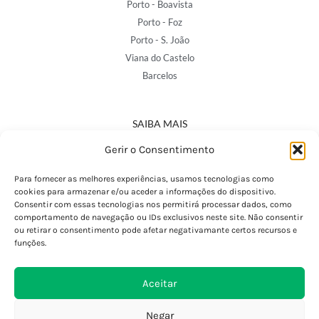
Porto - Boavista
Porto - Foz
Porto - S. João
Viana do Castelo
Barcelos
SAIBA MAIS
Política de Privacidade
Gerir o Consentimento
Declaração de Acessibilidade
Termos e Condições
Para fornecer as melhores experiências, usamos tecnologias como
cookies para armazenar e/ou aceder a informações do dispositivo.
Perguntas Frequentes
Consentir com essas tecnologias nos permitirá processar dados, como
Custos de Envio
comportamento de navegação ou IDs exclusivos neste site. Não consentir
ou retirar o consentimento pode afetar negativamante certos recursos e
Encomendas Internacionais
funções.
Seguir Encomenda
Devoluções e Trocas
Aceitar
Negar