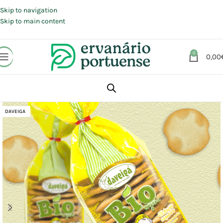
Portes grátis em compras a partir de 30 €, para envio expresso em
Portugal Continental.
Skip to navigation
Skip to main content
0
0,00
Início
Loja
Alimentação
Snacks
Bolachas
DAVEIGA