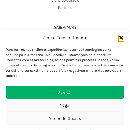
Viana do Castelo
Barcelos
SAIBA MAIS
Política de Privacidade
Gerir o Consentimento
Declaração de Acessibilidade
Termos e Condições
Para fornecer as melhores experiências, usamos tecnologias como
cookies para armazenar e/ou aceder a informações do dispositivo.
Perguntas Frequentes
Consentir com essas tecnologias nos permitirá processar dados, como
Custos de Envio
comportamento de navegação ou IDs exclusivos neste site. Não consentir
ou retirar o consentimento pode afetar negativamante certos recursos e
Encomendas Internacionais
funções.
Seguir Encomenda
Devoluções e Trocas
Aceitar
Negar
Ver preferências
0