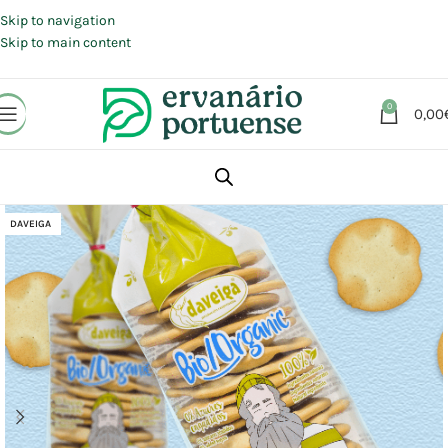
Portes grátis em compras a partir de 30 €, para envio expresso em
Portugal Continental.
Skip to navigation
Skip to main content
0
0,00
Início
Loja
Alimentação
Snacks
Bolachas
DAVEIGA