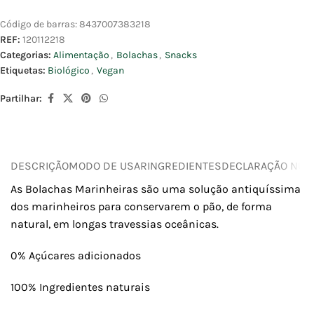
Código de barras:
8437007383218
REF:
120112218
Categorias:
Alimentação
,
Bolachas
,
Snacks
Etiquetas:
Biológico
,
Vegan
Partilhar:
DESCRIÇÃO
MODO DE USAR
INGREDIENTES
DECLARAÇÃO NUTR
As Bolachas Marinheiras são uma solução antiquíssima
dos marinheiros para conservarem o pão, de forma
natural, em longas travessias oceânicas.
0% Açúcares adicionados
100% Ingredientes naturais