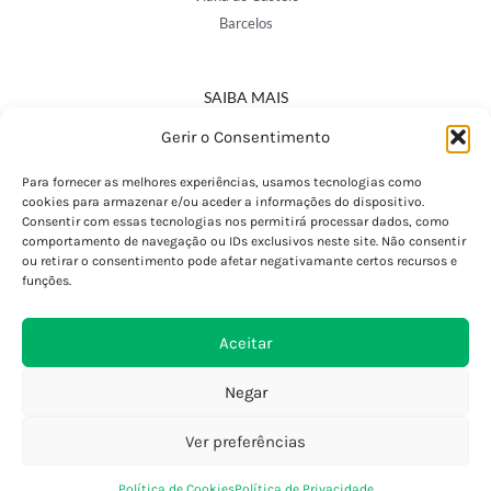
Barcelos
SAIBA MAIS
Política de Privacidade
Gerir o Consentimento
Declaração de Acessibilidade
Termos e Condições
Para fornecer as melhores experiências, usamos tecnologias como
cookies para armazenar e/ou aceder a informações do dispositivo.
Perguntas Frequentes
Consentir com essas tecnologias nos permitirá processar dados, como
Custos de Envio
comportamento de navegação ou IDs exclusivos neste site. Não consentir
ou retirar o consentimento pode afetar negativamante certos recursos e
Encomendas Internacionais
funções.
Seguir Encomenda
Devoluções e Trocas
Aceitar
Negar
Ver preferências
0
Política de Cookies
Política de Privacidade