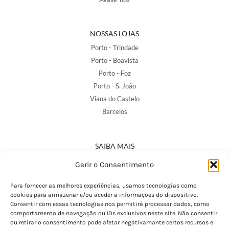
NOSSAS LOJAS
Porto - Trindade
Porto - Boavista
Porto - Foz
Porto - S. João
Viana do Castelo
Barcelos
SAIBA MAIS
Política de Privacidade
Gerir o Consentimento
Declaração de Acessibilidade
Termos e Condições
Para fornecer as melhores experiências, usamos tecnologias como
cookies para armazenar e/ou aceder a informações do dispositivo.
Perguntas Frequentes
Consentir com essas tecnologias nos permitirá processar dados, como
Custos de Envio
comportamento de navegação ou IDs exclusivos neste site. Não consentir
ou retirar o consentimento pode afetar negativamante certos recursos e
Encomendas Internacionais