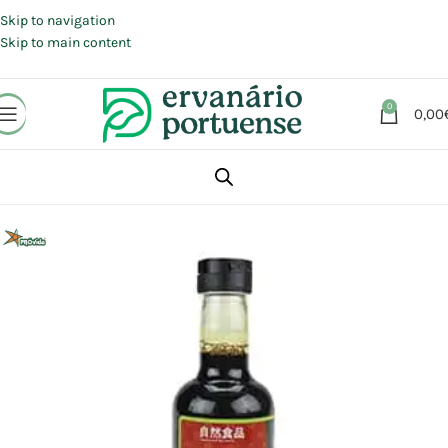
Portes grátis em compras a partir de 30 €, para envio expresso em
Portugal Continental.
Skip to navigation
Skip to main content
0
0,00
Início
Loja
Alimentação