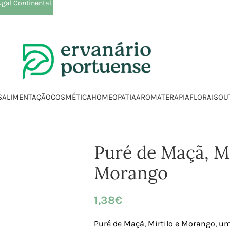
ugal Continental.
S
ALIMENTAÇÃO
COSMÉTICA
HOMEOPATIA
AROMATERAPIA
FLORAIS
OU
Início
Loja
Alimentação
Puré de Maçã, Mirtilo e Morango
Puré de Maçã, Mi
Morango
1,38
€
Puré de Maçã, Mirtilo e Morango, u
m