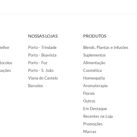
NOSSAS LOJAS
PRODUTOS
elhor
Porto - Trindade
Blends, Plantas e Infusões
Porto - Boavista
Suplementos
tocolos
Porto - Foz
Alimentação
mações
Porto - S. João
Cosmética
Viana do Castelo
Homeopatia
Barcelos
Aromaterapia
Florais
Outros
Em Destaque
Recentes na Loja
Promoções
Marcas