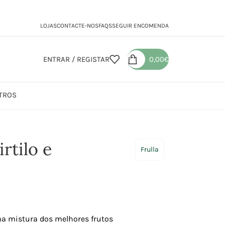
LOJAS
CONTACTE-NOS
FAQS
SEGUIR ENCOMENDA
ENTRAR / REGISTAR
0,00
€
TROS
rtilo e
Frulla
a mistura dos melhores frutos