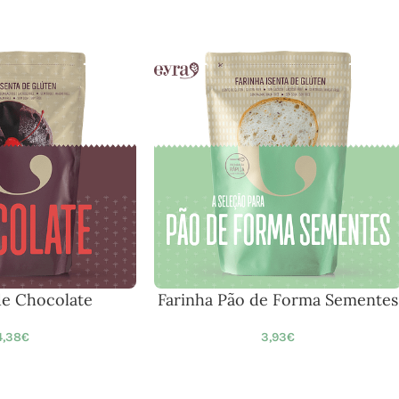
de Chocolate
Farinha Pão de Forma Sementes
4,38
€
3,93
€