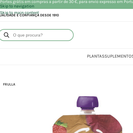
Portes grátis em compras a partir de 30 €, para envio expresso em Port
Skip to navigation
Skip to main content
UALIDADE E CONFIANÇA DESDE 1910
PLANTAS
SUPLEMENTO
FRULLA