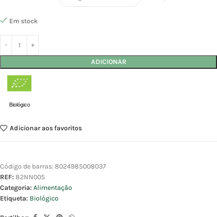
Em stock
ADICIONAR
Biológico
Adicionar aos favoritos
Código de barras:
8024985008037
REF:
82NN005
Categoria:
Alimentação
Etiqueta:
Biológico