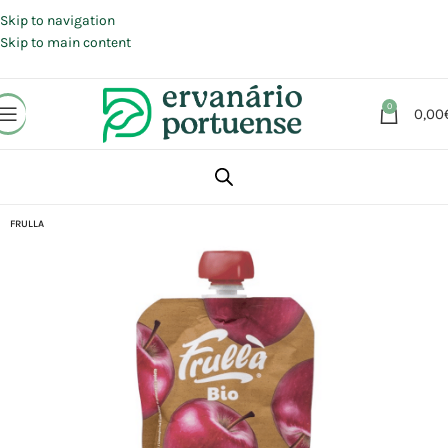
Portes grátis em compras a partir de 30 €, para envio expresso em
Portugal Continental.
Skip to navigation
Skip to main content
0
0,00
Início
Loja
Alimentação
FRULLA