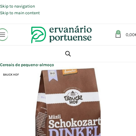
Portes grátis em compras a partir de 30 €, para envio expresso em
Portugal Continental.
Skip to navigation
Skip to main content
0
0,00
Início
Loja
Alimentação
Pequeno-almoço
Cereais de pequeno-almoço
BAUCK HOF