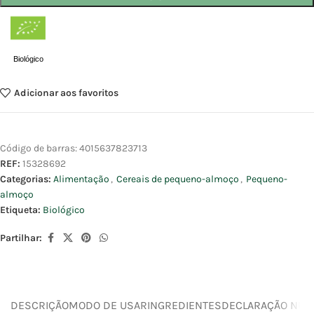
Biológico
Adicionar aos favoritos
Código de barras:
4015637823713
REF:
15328692
Categorias:
Alimentação
,
Cereais de pequeno-almoço
,
Pequeno-
almoço
Etiqueta:
Biológico
Partilhar:
DESCRIÇÃO
MODO DE USAR
INGREDIENTES
DECLARAÇÃO NUTR