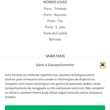
NOSSAS LOJAS
Porto - Trindade
Porto - Boavista
Porto - Foz
Porto - S. João
Viana do Castelo
Barcelos
SAIBA MAIS
Política de Privacidade
Gerir o Consentimento
Declaração de Acessibilidade
Termos e Condições
Para fornecer as melhores experiências, usamos tecnologias como
cookies para armazenar e/ou aceder a informações do dispositivo.
Perguntas Frequentes
Consentir com essas tecnologias nos permitirá processar dados, como
Custos de Envio
comportamento de navegação ou IDs exclusivos neste site. Não consentir
ou retirar o consentimento pode afetar negativamante certos recursos e
Encomendas Internacionais
funções.
Seguir Encomenda
Devoluções e Trocas