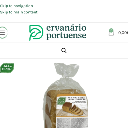
Portes grátis em compras a partir de 30 €, para envio expresso em
Portugal Continental.
Skip to navigation
Skip to main content
0
0,00
Início
Loja
Alimentação
Pães | Tostas