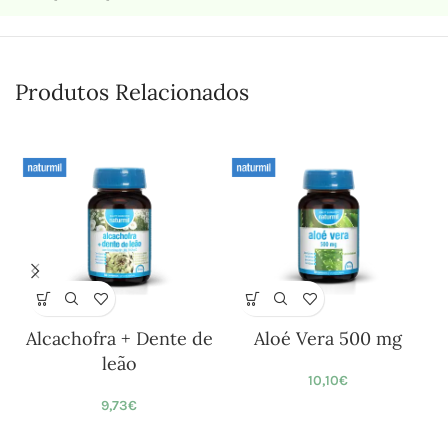
Produtos Relacionados
Alcachofra + Dente de
Aloé Vera 500 mg
leão
10,10
€
9,73
€