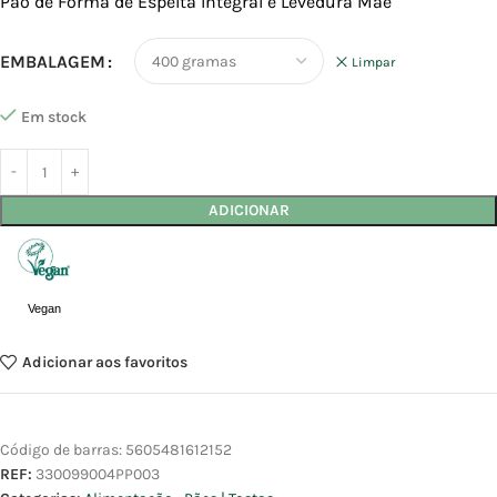
Pão de Forma de Espelta Integral e Levedura Mãe
EMBALAGEM
Limpar
Em stock
ADICIONAR
Vegan
Adicionar aos favoritos
Código de barras:
5605481612152
REF:
330099004PP003