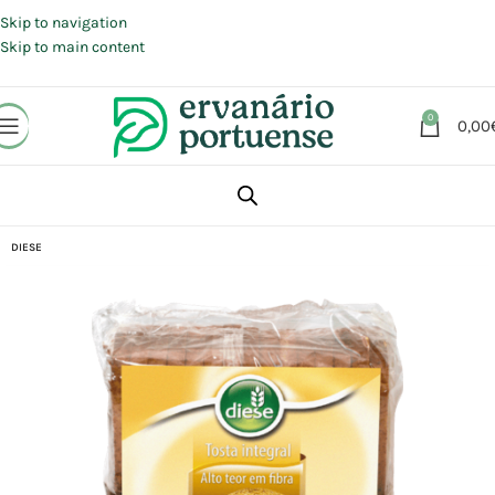
Portes grátis em compras a partir de 30 €, para envio expresso em
Portugal Continental.
Skip to navigation
Skip to main content
0
0,00
Início
Loja
Alimentação
Pães | Tostas
DIESE